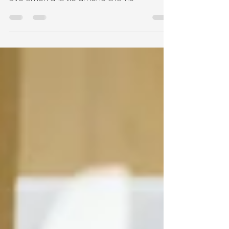
Et s'ił suffisait simplement
d'accepter ?
Dire amen à la vie amène à la vie