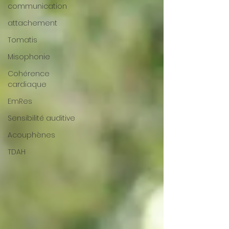
communication
attachement
Tomatis
Misophonie
Cohérence
cardiaque
EmRes
Sensibilité auditive
Acouphènes
TDAH