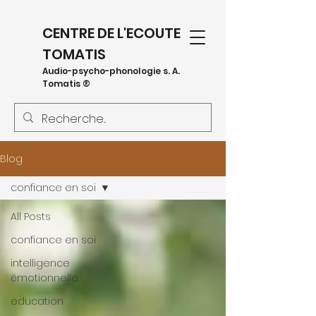
CENTRE DE L'ECOUTE
TOMATIS
Audio-psycho-phonologie s. A.
Tomatis ®
Blog
confiance en soi
All Posts
confiance en soi
intelligence
émotionnelle
education