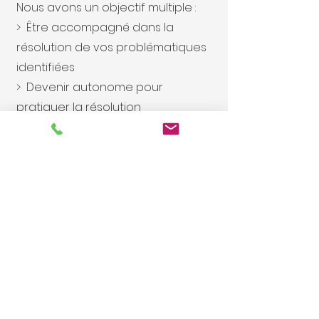
Nous avons un objectif multiple :
> Être accompagné dans la
résolution de vos problématiques
identifiées
> Devenir autonome pour
pratiquer la résolution
émotionnelle en "Instantané", c'est
à dire au moment où l'émotion
surgit.
> Apprendre comment identifier
les émotions cachées et les
résoudre avec la résolution
émotionnelle
Lien vers des podcasts Emres