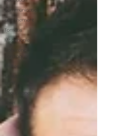
education
communication
attachement
Tomatis
Misophonie
Cohérence
cardiaque
EmRes
Sensibilité
auditive
Acouphènes
TDAH