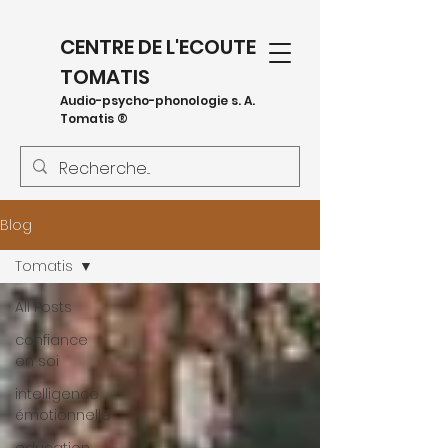
CENTRE DE L'ECOUTE
TOMATIS
Audio-psycho-phonologie s. A.
Tomatis ®
Blog
Tomatis
All Posts
confiance
en soi
intelligence
émotionnelle