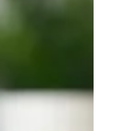
? Il oublie les consignes, se disperse vite, se
fatigue rapidement devant les devoirs ou
décroche en classe ? Ce type de difficulté
est fréquent, mais il ne signifie pas
forcément qu’un enfant souffre d’un trouble
de l’attention. Avant de penser au TDAH, il
est important de prendre du recul : les
problèmes de concentration peuvent avoir
de nombreuses causes, parfois
passagères, parfois plus profondes, parfois
liées au sommeil, au str