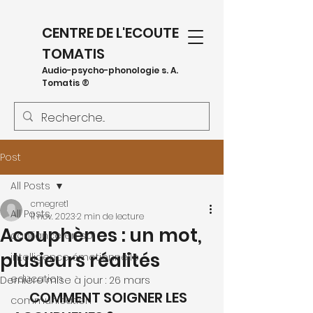
CENTRE DE L'ECOUTE
TOMATIS
Audio-psycho-phonologie s. A.
Tomatis ®
Post
All Posts
cmegret1
All Posts
11 nov. 2023
2 min de lecture
Acouphènes : un mot,
confiance en soi
plusieurs réalités
intelligence émotionnelle
education
Dernière mise à jour :
26 mars
     COMMENT SOIGNER LES 
communication