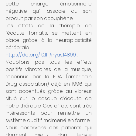
cette charge émotionnelle 
négative qu’il associe au son 
produit par son acouphène.
Les effets de la thérapie de 
l’écoute Tomatis, se mettent en 
place grâce à la neuroplasticité 
cérébrale   
https://doi.org/10.1111/nyas.14899
 .
N’oublions pas tous les effets 
positifs vibratoires de la musique, 
reconnus par la FDA (américain 
Drug association) déjà en 1996 qui 
sont accentués grâce au vibreur 
situé sur le casque d’écoute de 
notre thérapie. Ces effets sont très 
intéressants pour remettre un 
système auditif malmené en forme.
Nous observons des patients qui 
dorment mieux, dont l’envie 