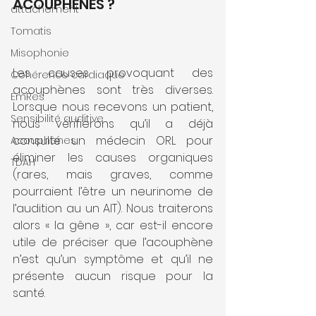
ACOUPHENES ?       
attachement
Tomatis
Misophonie
Les causes provoquant des 
Cohérence cardiaque
acouphènes sont très diverses. 
EmRes
Lorsque nous recevons un patient, 
Sensibilité auditive
nous vérifierons qu’il a déjà 
consulté un médecin ORL pour 
Acouphènes
éliminer les causes organiques 
TDAH
(rares, mais graves, comme 
pourraient l’être un neurinome de 
l’audition au un AIT). Nous traiterons 
alors « la gêne », car est-il encore 
utile de préciser que l’acouphène 
n’est qu’un symptôme et qu’il ne 
présente aucun risque pour la 
santé.