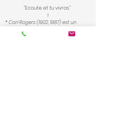
"Ecoute et tu vivras." 
I
* Carl Rogers (1902, 1987) est un 
psychologue humaniste américain 
qui s'est illustré par son approche 
centrée sur la personne.
intelligence émotionnelle
confiance en soi
Voir tout
Posts récents