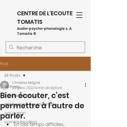
CENTRE DE L'ECOUTE
TOMATIS
Audio-psycho-phonologie s. A.
Tomatis ®
Post
All Posts
Christine Mégret
All Posts
20 janv. 2022
4 min de lecture
Bien écouter, c’est
confiance en soi
permettre à l’autre de
intelligence émotionnelle
education
parler.
communication
En ces temps difficiles, 