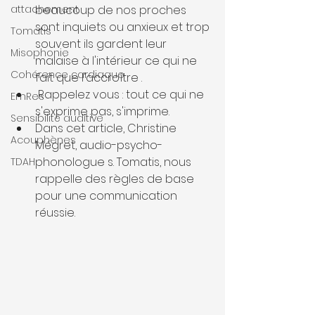
attachement
beaucoup de nos proches 
sont inquiets ou anxieux et trop 
Tomatis
souvent ils gardent leur 
Misophonie
malaise à l'intérieur ce qui ne 
Cohérence cardiaque
fait que l'accroître .
 Rappelez vous : tout ce qui ne 
EmRes
s'exprime pas, s'imprime.   
Sensibilité auditive
Dans cet article, Christine 
Acouphènes
Mégret, audio-psycho-
phonologue s. Tomatis, nous 
TDAH
rappelle des règles de base 
pour une communication 
réussie.